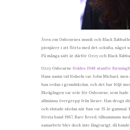
Även om Osbournes musik och Black Sabbaths 
pionjärer i att flörta med det ockulta, något s
På många sätt är därför Ozzy och Black Sabba
Ozzy Osbourne
föddes 1948 utanför Birming
Hans namn vid födseln var John Michael, men
han redan i grundskolan, och det har följt m
Skolgången var svår för Osbourne, som hade d
allmänna övergrepp från lärare. Han drogs där
och slutade skolan när han var 15 år gammal. 
första band 1967, Rare Breed, tillsammans me
samarbete blev dock inte långvarigt, då bande