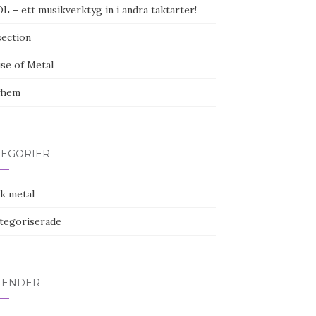
 – ett musikverktyg in i andra taktarter!
section
se of Metal
yhem
TEGORIER
ck metal
tegoriserade
LENDER