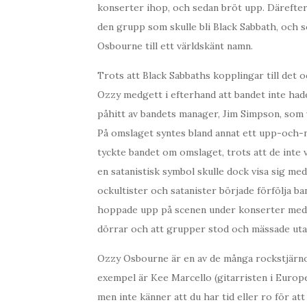
konserter ihop, och sedan bröt upp. Därefter
den grupp som skulle bli Black Sabbath, och 
Osbourne till ett världskänt namn.
Trots att Black Sabbaths kopplingar till det 
Ozzy medgett i efterhand att bandet inte hade
påhitt av bandets manager, Jim Simpson, som va
På omslaget syntes bland annat ett upp-och-ne
tyckte bandet om omslaget, trots att de inte va
en satanistisk symbol skulle dock visa sig me
ockultister och satanister började förfölja ba
hoppade upp på scenen under konserter med 
dörrar och att grupper stod och mässade utan
Ozzy Osbourne är en av de många rockstjärnor 
exempel är Kee Marcello (gitarristen i Europe)
men inte känner att du har tid eller ro för at