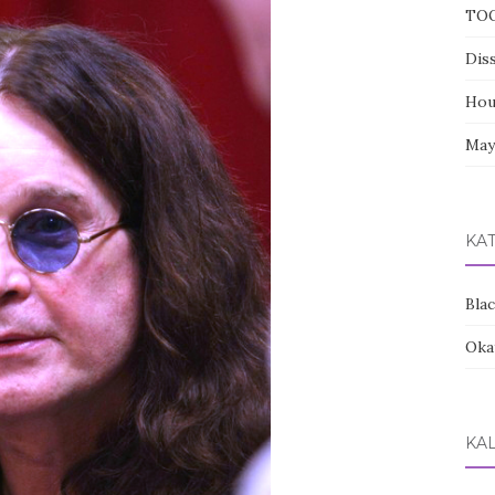
TOOL
Dis
Hou
Ma
KA
Bla
Oka
KA