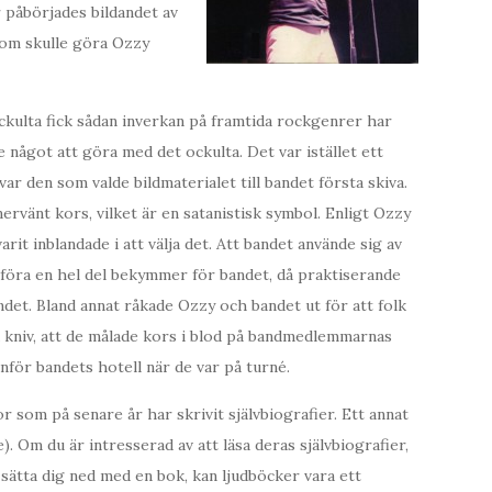
 påbörjades bildandet av
som skulle göra Ozzy
ockulta fick sådan inverkan på framtida rockgenrer har
 något att göra med det ockulta. Det var istället ett
r den som valde bildmaterialet till bandet första skiva.
rvänt kors, vilket är en satanistisk symbol. Enligt Ozzy
rit inblandade i att välja det. Att bandet använde sig av
dföra en hel del bekymmer för bandet, då praktiserande
ndet. Bland annat råkade Ozzy och bandet ut för att folk
kniv, att de målade kors i blod på bandmedlemmarnas
för bandets hotell när de var på turné.
som på senare år har skrivit självbiografier. Ett annat
. Om du är intresserad av att läsa deras självbiografier,
t sätta dig ned med en bok, kan ljudböcker vara ett