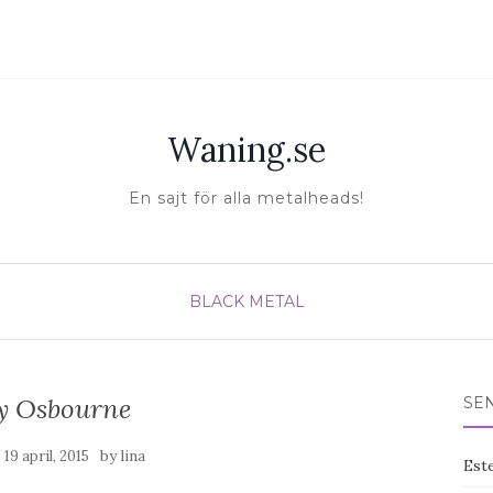
Waning.se
En sajt för alla metalheads!
BLACK METAL
y Osbourne
SE
n
by
19 april, 2015
lina
Est