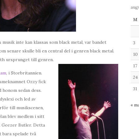
aug
M
musik inte kan klassas som black metal, var bandet
3
om senare skulle bli en central del i genren black metal.
10
th ursprunget till genren.
17
ham
, i Storbritannien.
24
 smeknamnet Ozzy fick
31
ed honom sedan dess.
yslexi och led av
« ma
för till musikscenen,
Han blev medlem i sitt
d Geezer Butler. Detta
t bara spelade två